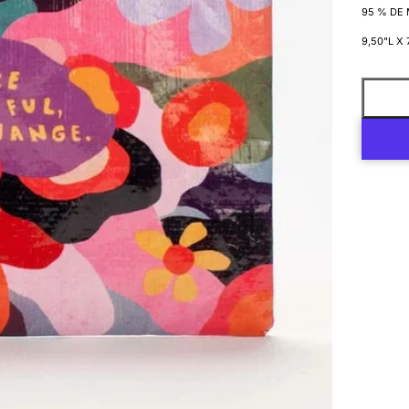
95 % DE
9,50"L X